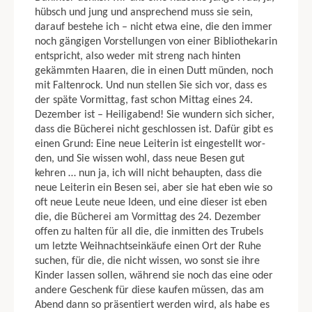
Der Berufene 2002
hübsch und jung und anspre­chend muss sie sein,
Eine nette kleine Geschichte 2003
darauf bestehe ich – nicht etwa eine, die den immer
Die Weihnachtsfeier 2004
noch gängigen Vorstellungen von einer Bibliothekarin
Das Fest der Liebe 2005
entspricht, also weder mit streng nach hinten
Der Heilige Abend 2006
gekämmten Haaren, die in einen Dutt münden, noch
Die letzte Weihnachtsfeier 2007
mit Faltenrock. Und nun stellen Sie sich vor, dass es
Bibliothekarische Auskunft 2008
der späte Vormittag, fast schon Mittag eines 24.
Damals in Weimar 2009
Dezember ist – Heiligabend! Sie wundern sich sicher,
Die etwas andere Weihnachtsfeier 2010
dass die Bücherei nicht geschlossen ist. Dafür gibt es
Die Weihnachtsfee 2012
einen Grund: Eine neue Leiterin ist eingestellt wor­
Der Doktorand 2013
den, und Sie wissen wohl, dass neue Besen gut
Der Bibliothekar als Leser 2014
kehren … nun ja, ich will nicht behaupten, dass die
Neue Wege 2015
neue Leiterin ein Besen sei, aber sie hat eben wie so
Kurz vor Feierabend 2016
oft neue Leute neue Ideen, und eine dieser ist eben
die, die Bücherei am Vormittag des 24. Dezember
offen zu halten für all die, die inmitten des Trubels
um letzte Weih­nachtseinkäufe einen Ort der Ruhe
suchen, für die, die nicht wissen, wo sonst sie ihre
Kinder lassen sollen, während sie noch das eine oder
andere Geschenk für diese kaufen müssen, das am
Abend dann so präsentiert werden wird, als habe es