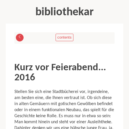
bibliothekar
contents
WILLKOMMEN
Kurz vor Feierabend...
BIBLIOTHEKARISCHE WEIHNACHTSGESCHICHTEN
2016
Weihnachten in der Bibliothek 1994
Der Weihnachtsmann in der Bibliothek 1995
Stellen Sie sich eine Stadtbücherei vor, irgendeine,
Weihnachten virtuell 1996
am besten eine, die Ihnen ver­traut ist. Ob sich diese
Uns ist ein Kindlein geboren 1997
in alten Gemäuern mit gotischen Gewölben befindet
Frohes Fest 1998
oder in einem funktionalen Neubau, das spielt für die
Kollege Millhagen 1999
Geschichte keine Rolle. Es muss nur in etwa so sein:
Das Lächeln des Engels 2000
Man kommt hinein und steht vor einer Ausleihtheke.
Bibliotheksmarketing 2001
Dahin­ter denken wir uns eine hübsche junge Frau, ja,