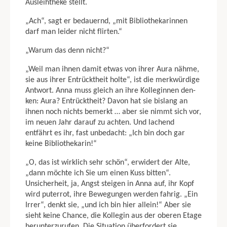
Ausleihtheke stellt.
„Ach“, sagt er bedauernd, „mit Bibliothekarinnen
darf man leider nicht flirten.“
„Warum das denn nicht?“
„Weil man ihnen damit etwas von ihrer Aura nähme,
sie aus ihrer Entrücktheit holte“, ist die merkwürdige
Antwort. Anna muss gleich an ihre Kolleginnen den­
ken: Aura? Entrücktheit? Davon hat sie bislang an
ihnen noch nichts bemerkt … aber sie nimmt sich vor,
im neuen Jahr darauf zu achten. Und lachend
entfährt es ihr, fast unbedacht: „Ich bin doch gar
keine Bibliothekarin!“
„O, das ist wirklich sehr schön“, erwidert der Alte,
„dann möchte ich Sie um einen Kuss bitten“.
Unsicherheit, ja, Angst steigen in Anna auf, ihr Kopf
wird puterrot, ihre Bewegun­gen werden fahrig. „Ein
Irrer“, denkt sie, „und ich bin hier allein!“ Aber sie
sieht keine Chance, die Kollegin aus der oberen Etage
herunterzurufen. Die Situation überfordert sie.